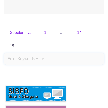
Paginasi
Sebelumnya
1
…
14
pos
15