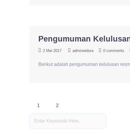
Pengumuman Kelulusan
2 Mei 2017
adminwidura
0 comments
Berikut adalah pengumuman kelulusan resmi
Paginasi
1
2
pos