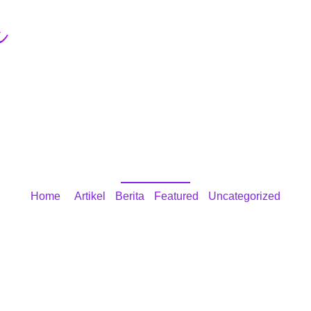
Beranda
Profil
Layanan
Informas
Uncategorized
Home
/
Artikel
•
Berita
•
Featured
•
Uncategorized