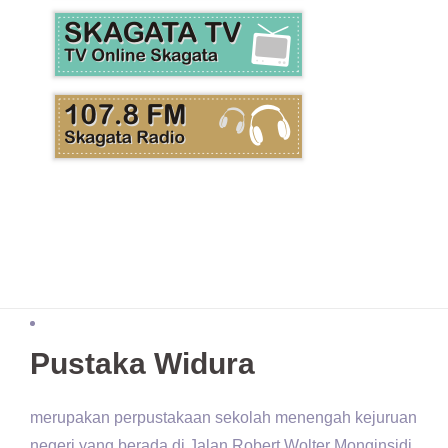
Pustaka Widura
merupakan perpustakaan sekolah menengah kejuruan
negeri yang berada di Jalan Robert Wolter Monginsidi