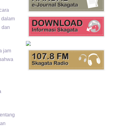
cara
i dalam
l dan
a jam
 bahwa
a
tentang
kan