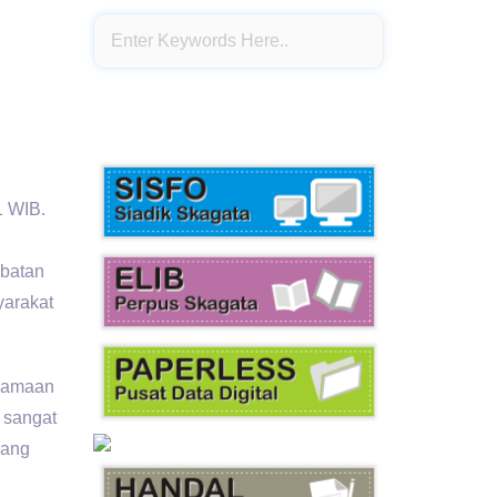
1 WIB.
abatan
yarakat
rsamaan
 sangat
yang