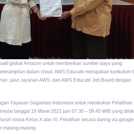
iatif global Amazon untuk memberikan sumber daya yang
eterampilan dalam cloud. AWS Educate merupakan kurikulum 
ihan, jalur, layanan AWS, dan AWS Educate Job Board dengan
ngan Yayasan Sagasitas Indonesia untuk melakukan Pelatihan
mulai tanggal 19 Maret 2021 jam 07.30 – 09.45 WIB yang dila
eluruh siswa Kelas X dan XI. Pelatihan secara daring via googl
er masing-masing.