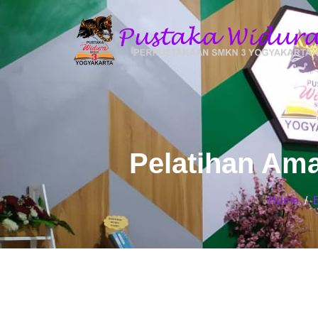
Pelatihan Am
Home
/
B