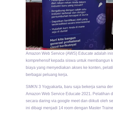
Amazon Web Service (AWS) Educate adalah inis
komprehensif kepada siswa untuk membangun k
biaya yang menyediakan akses ke konten, pelat
berbagai peluang kerja.
SMKN 3 Yogyakarta, baru saja bekerja sama de
Amazon Web Service Educate 2021. Pelatihan di
secara daring via google meet dan diikuti oleh s
ini dibagi menjadi 14 room dengan Master Train