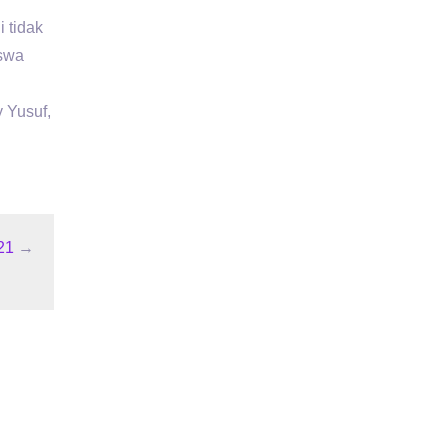
 tidak
iswa
y Yusuf,
21
→