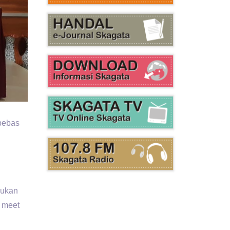
bebas
kukan
e meet