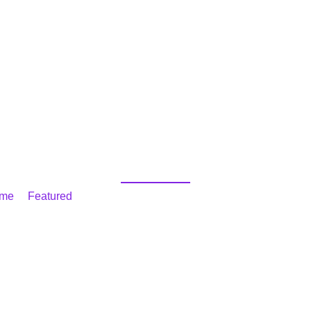
Beranda
Profil
Layanan
Informas
Kelas H-Tech Honda Pro
me
/
Featured
/ Peresmian Kelas H-Tech Honda Prospect Mo