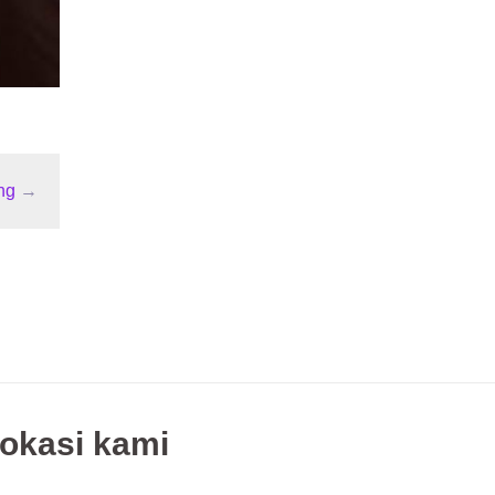
ng
→
okasi kami